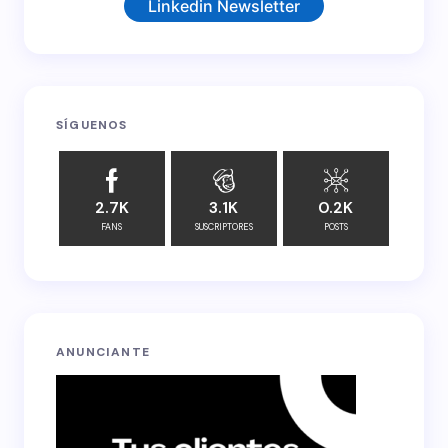
Linkedin Newsletter
Your Comment *
SÍGUENOS
Save my name and email in this browser for the
next time I comment.
2.7K
3.1K
0.2K
FANS
SUSCRIPTORES
POSTS
Submit Comment
ANUNCIANTE