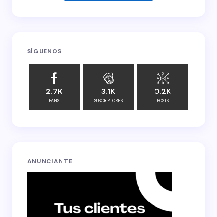
Your Comment *
SÍGUENOS
Save my name and email in this browser for the
next time I comment.
2.7K
3.1K
0.2K
FANS
SUSCRIPTORES
POSTS
Submit Comment
ANUNCIANTE