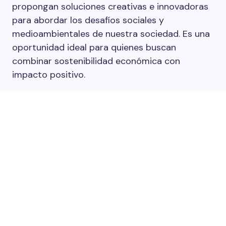
propongan soluciones creativas e innovadoras
para abordar los desafíos sociales y
medioambientales de nuestra sociedad. Es una
oportunidad ideal para quienes buscan
combinar sostenibilidad económica con
impacto positivo.
Un reto con impacto social y
ambiental
La Noria busca proyectos que destaquen por
su capacidad de generar cambios significativos
en temas como la inclusión social, la
sostenibilidad ambiental, el desarrollo
comunitario o la innovación tecnológica
aplicada al bien común.