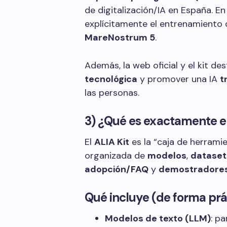
de digitalización/IA en España. E
explícitamente el entrenamient
MareNostrum 5
.
Además, la web oficial y el kit de
tecnológica
y promover una IA
t
las personas.
3) ¿Qué es exactamente el
El
ALIA Kit
es la “caja de herramie
organizada de
modelos
,
dataset
adopción/FAQ
y
demostradore
Qué incluye (de forma prá
Modelos de texto (LLM)
: pa