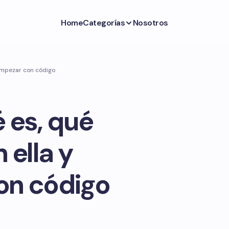
Home
Categorías
Nosotros
 empezar con código
é es, qué
 ella y
on código