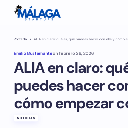
Portada
ALIA en claro: qué es, qué puedes hacer con ella y cómo
Emilio Bustamante
on
febrero 26, 2026
ALIA en claro: qu
puedes hacer con
cómo empezar c
NOTICIAS