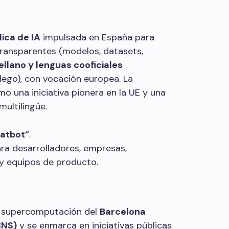
ica de IA
impulsada en España para
transparentes (modelos, datasets,
ellano y lenguas cooficiales
llego), con vocación europea. La
mo una iniciativa pionera en la UE y una
multilingüe.
hatbot”
.
ra desarrolladores, empresas,
 y equipos de producto.
e supercomputación del
Barcelona
CNS)
y se enmarca en iniciativas públicas