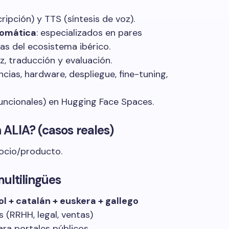
cripción) y TTS (síntesis de voz).
tomática
: especializados en pares
uas del ecosistema ibérico.
oz, traducción y evaluación.
cencias, hardware, despliegue, fine-tuning,
uncionales) en Hugging Face Spaces.
ALIA? (casos reales)
ocio/producto.
multilingües
l + catalán + euskera + gallego
 (RRHH, legal, ventas)
ara portales públicos