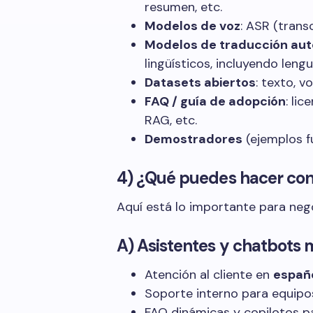
resumen, etc.
Modelos de voz
: ASR (trans
Modelos de traducción au
lingüísticos, incluyendo leng
Datasets abiertos
: texto, v
FAQ / guía de adopción
: li
RAG, etc.
Demostradores
(ejemplos f
4) ¿Qué puedes hacer con 
Aquí está lo importante para neg
A) Asistentes y chatbots 
Atención al cliente en
españo
Soporte interno para equipos
FAQ dinámicas y copilotos p